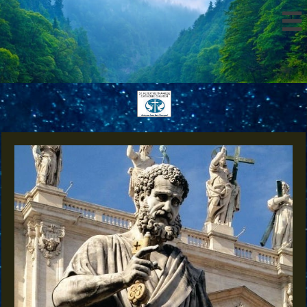



