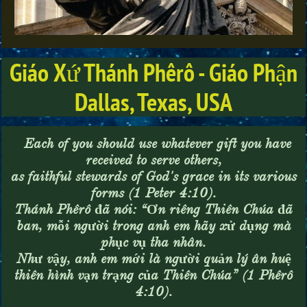
Giáo Xứ Thánh Phêrô - Giáo Phận
Dallas, Texas, USA
Each of you should use whatever gift you have
received to serve others,
as faithful stewards of God's grace in its various
forms (1 Peter 4:10).
Thánh Phêrô đã nói: “Ơn riêng Thiên Chúa đã
ban, mỗi người trong anh em hãy xử dụng mà
phục vụ tha nhân.
Như vậy, anh em mới là người quản lý ân huệ
thiên hình vạn trạng của Thiên Chúa” (1 Phêrô
4:10).